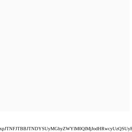
zQ2xpJTNFJTBBJTNDYSUyMGhyZWYlM0QlMjJodHRwcyUzQSUy