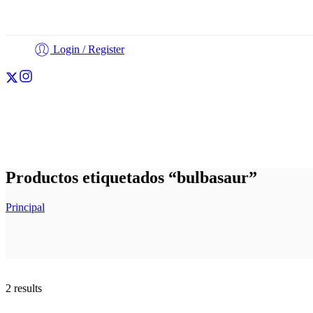
Login / Register
Cortadores
Fondant
Personalización
Otros
Productos etiquetados “bulbasaur”
Principal
2 results