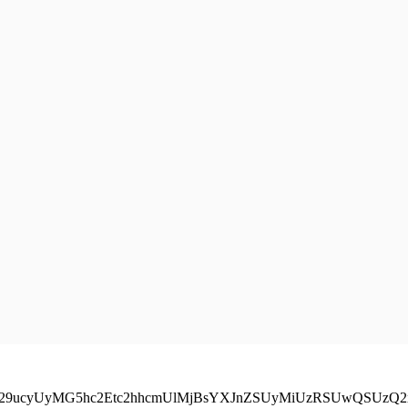
1pY29ucyUyMG5hc2Etc2hhcmUlMjBsYXJnZSUyMiUzRSUwQSU