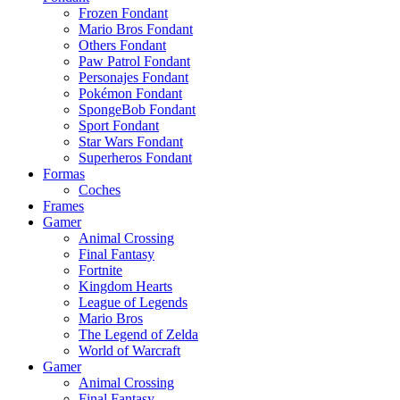
Frozen Fondant
Mario Bros Fondant
Others Fondant
Paw Patrol Fondant
Personajes Fondant
Pokémon Fondant
SpongeBob Fondant
Sport Fondant
Star Wars Fondant
Superheros Fondant
Formas
Coches
Frames
Gamer
Animal Crossing
Final Fantasy
Fortnite
Kingdom Hearts
League of Legends
Mario Bros
The Legend of Zelda
World of Warcraft
Gamer
Animal Crossing
Final Fantasy