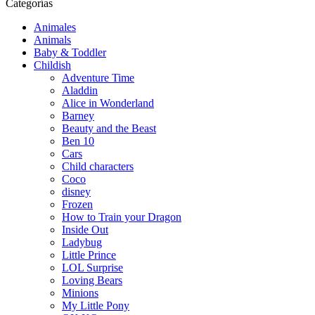
Categorías
Animales
Animals
Baby & Toddler
Childish
Adventure Time
Aladdin
Alice in Wonderland
Barney
Beauty and the Beast
Ben 10
Cars
Child characters
Coco
disney
Frozen
How to Train your Dragon
Inside Out
Ladybug
Little Prince
LOL Surprise
Loving Bears
Minions
My Little Pony