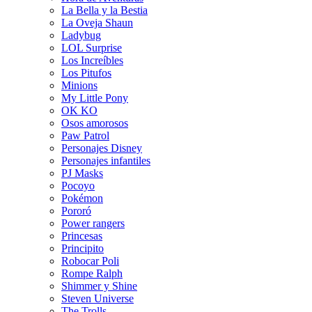
La Bella y la Bestia
La Oveja Shaun
Ladybug
LOL Surprise
Los Increíbles
Los Pitufos
Minions
My Little Pony
OK KO
Osos amorosos
Paw Patrol
Personajes Disney
Personajes infantiles
PJ Masks
Pocoyo
Pokémon
Pororó
Power rangers
Princesas
Principito
Robocar Poli
Rompe Ralph
Shimmer y Shine
Steven Universe
The Trolls