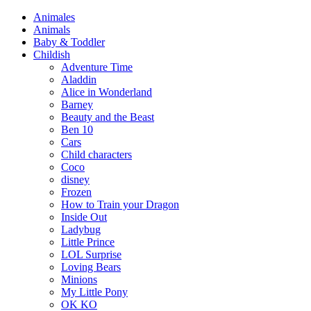
Animales
Animals
Baby & Toddler
Childish
Adventure Time
Aladdin
Alice in Wonderland
Barney
Beauty and the Beast
Ben 10
Cars
Child characters
Coco
disney
Frozen
How to Train your Dragon
Inside Out
Ladybug
Little Prince
LOL Surprise
Loving Bears
Minions
My Little Pony
OK KO