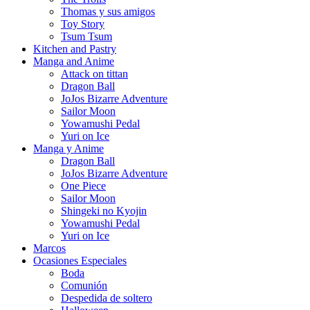
Thomas y sus amigos
Toy Story
Tsum Tsum
Kitchen and Pastry
Manga and Anime
Attack on tittan
Dragon Ball
JoJos Bizarre Adventure
Sailor Moon
Yowamushi Pedal
Yuri on Ice
Manga y Anime
Dragon Ball
JoJos Bizarre Adventure
One Piece
Sailor Moon
Shingeki no Kyojin
Yowamushi Pedal
Yuri on Ice
Marcos
Ocasiones Especiales
Boda
Comunión
Despedida de soltero