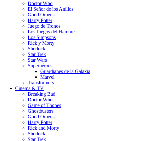
Doctor Who
El Señor de los Anillos
Good Omens
Harry Potter
Juego de Tronos
Los Juegos del Hambre
Los Simpsons
Rick y Morty
Sherlock
Star Trek
Star Wars
Superhéroes
Guardianes de la Galaxia
Marvel
Transformers
Cinema & TV
Breaking Bad
Doctor Who
Game of Thones
Ghostbusters
Good Omens
Harry Potter
Rick and Morty
Sherlock
Star Trek