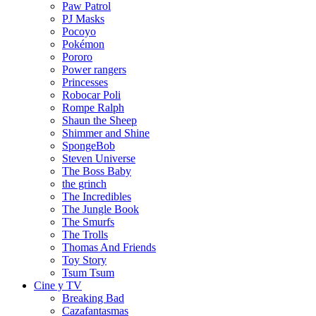
Paw Patrol
PJ Masks
Pocoyo
Pokémon
Pororo
Power rangers
Princesses
Robocar Poli
Rompe Ralph
Shaun the Sheep
Shimmer and Shine
SpongeBob
Steven Universe
The Boss Baby
the grinch
The Incredibles
The Jungle Book
The Smurfs
The Trolls
Thomas And Friends
Toy Story
Tsum Tsum
Cine y TV
Breaking Bad
Cazafantasmas