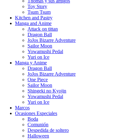
Thomas y sus amigos
Toy Story
Tsum Tsum
Kitchen and Pastry
Manga and Anime
Attack on tittan
Dragon Ball
JoJos Bizarre Adventure
Sailor Moon
Yowamushi Pedal
Yuri on Ice
Manga y Anime
Dragon Ball
JoJos Bizarre Adventure
One Piece
Sailor Moon
Shingeki no Kyojin
Yowamushi Pedal
Yuri on Ice
Marcos
Ocasiones Especiales
Boda
Comunión
Despedida de soltero
Halloween