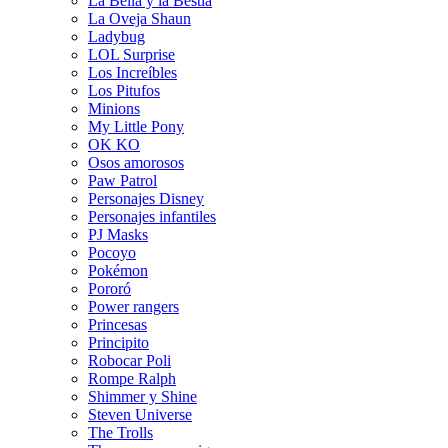
La Bella y la Bestia
La Oveja Shaun
Ladybug
LOL Surprise
Los Increíbles
Los Pitufos
Minions
My Little Pony
OK KO
Osos amorosos
Paw Patrol
Personajes Disney
Personajes infantiles
PJ Masks
Pocoyo
Pokémon
Pororó
Power rangers
Princesas
Principito
Robocar Poli
Rompe Ralph
Shimmer y Shine
Steven Universe
The Trolls