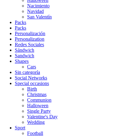
Halloween
Nacimiento
Navidad
San Valentín
Packs
Packs
Personalización
Personalization
Redes Sociales
Sándwich
Sandwich
Shapes
Cars
Sin categoría
Social Networks
Special occasions
Birth
Christmas
Communion
Halloween
Single Party
Valentine's Day
Wedding
Sport
Football