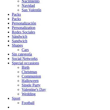
Nacimiento
Navidad
San Valentín
Packs
Packs
Personalización
Personalization
Redes Sociales
Sándwich
Sandwich
Shapes
Cars
Sin categoría
Social Networks
Special occasions
Birth
Christmas
Communion
Halloween
Single Party
Valentine's Day
Wedding
Sport
Football