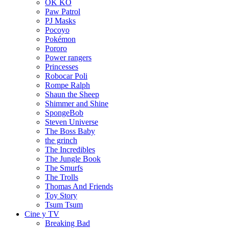
OK KO
Paw Patrol
PJ Masks
Pocoyo
Pokémon
Pororo
Power rangers
Princesses
Robocar Poli
Rompe Ralph
Shaun the Sheep
Shimmer and Shine
SpongeBob
Steven Universe
The Boss Baby
the grinch
The Incredibles
The Jungle Book
The Smurfs
The Trolls
Thomas And Friends
Toy Story
Tsum Tsum
Cine y TV
Breaking Bad