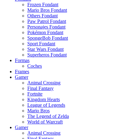
Frozen Fondant
Mario Bros Fondant
Others Fondant
Paw Patrol Fondant
Personajes Fondant
Pokémon Fondant
SpongeBob Fondant
Sport Fondant
Star Wars Fondant
Superheros Fondant
Formas
Coches
Frames
Gamer
Animal Crossing
Final Fantasy
Fortnite
Kingdom Hearts
League of Legends
Mario Bros
The Legend of Zelda
World of Warcraft
Gamer
Animal Crossing
Final Fantasy