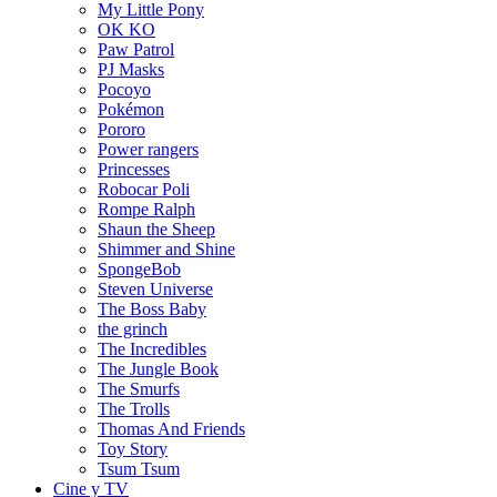
My Little Pony
OK KO
Paw Patrol
PJ Masks
Pocoyo
Pokémon
Pororo
Power rangers
Princesses
Robocar Poli
Rompe Ralph
Shaun the Sheep
Shimmer and Shine
SpongeBob
Steven Universe
The Boss Baby
the grinch
The Incredibles
The Jungle Book
The Smurfs
The Trolls
Thomas And Friends
Toy Story
Tsum Tsum
Cine y TV