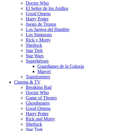
Doctor Who
El Señor de los Anillos
Good Omens
Harry Potter
Juego de Tronos
Los Juegos del Hambre
Los Simpsons
Rick y Morty
Sherlock
Star Trek
Star Wars
Superhéroes
Guardianes de la Galaxia
Marvel
Transformers
Cinema & TV
Breaking Bad
Doctor Who
Game of Thones
Ghostbusters
Good Omens
Harry Potter
Rick and Morty
Sherlock
Star Trek