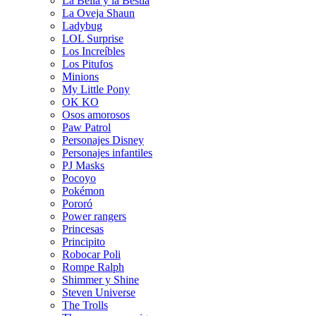
La Bella y la Bestia
La Oveja Shaun
Ladybug
LOL Surprise
Los Increíbles
Los Pitufos
Minions
My Little Pony
OK KO
Osos amorosos
Paw Patrol
Personajes Disney
Personajes infantiles
PJ Masks
Pocoyo
Pokémon
Pororó
Power rangers
Princesas
Principito
Robocar Poli
Rompe Ralph
Shimmer y Shine
Steven Universe
The Trolls