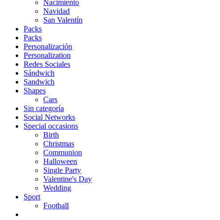
Nacimiento
Navidad
San Valentín
Packs
Packs
Personalización
Personalization
Redes Sociales
Sándwich
Sandwich
Shapes
Cars
Sin categoría
Social Networks
Special occasions
Birth
Christmas
Communion
Halloween
Single Party
Valentine's Day
Wedding
Sport
Football