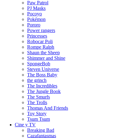
Paw Patrol
PJ Masks
Pocoyo
Pokémon
Pororo
Power rangers
Princesses
Robocar Poli
Rompe Ralph
Shaun the Sheep
Shimmer and Shine
SpongeBob
Steven Universe
The Boss Baby
the grinch
The Incredibles
The Jungle Book
The Smurfs
The Trolls
Thomas And Friends
Toy Story
Tsum Tsum
Cine y TV
Breaking Bad
Cazafantasmas