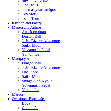
Steven Universe
The Trolls
Thomas y sus amigos
Toy Story
Tsum Tsum
Kitchen and Pastry
Manga and Anime
Attack on tittan
Dragon Ball
JoJos Bizarre Adventure
Sailor Moon
Yowamushi Pedal
Yuri on Ice
Manga y Anime
Dragon Ball
JoJos Bizarre Adventure
One Piece
Sailor Moon
Shingeki no Kyojin
Yowamushi Pedal
Yuri on Ice
Marcos
Ocasiones Especiales
Boda
Comunión