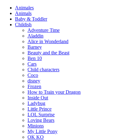
Animales
Animals
Baby & Toddler
Childish
Adventure Time
Aladdin
Alice in Wonderland
Barney
Beauty and the Beast
Ben 10
Cars
Child characters
Coco
disney
Frozen
How to Train your Dragon
Inside Out
Ladybug
Little Prince
LOL Surprise
Loving Bears
Minions
My Little Pony
OK KO