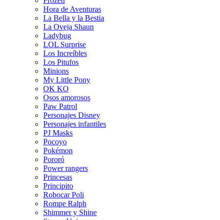
Frozen
Hora de Aventuras
La Bella y la Bestia
La Oveja Shaun
Ladybug
LOL Surprise
Los Increíbles
Los Pitufos
Minions
My Little Pony
OK KO
Osos amorosos
Paw Patrol
Personajes Disney
Personajes infantiles
PJ Masks
Pocoyo
Pokémon
Pororó
Power rangers
Princesas
Principito
Robocar Poli
Rompe Ralph
Shimmer y Shine