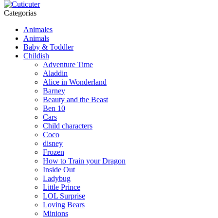
Categorías
Animales
Animals
Baby & Toddler
Childish
Adventure Time
Aladdin
Alice in Wonderland
Barney
Beauty and the Beast
Ben 10
Cars
Child characters
Coco
disney
Frozen
How to Train your Dragon
Inside Out
Ladybug
Little Prince
LOL Surprise
Loving Bears
Minions