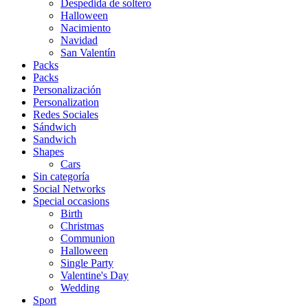
Despedida de soltero
Halloween
Nacimiento
Navidad
San Valentín
Packs
Packs
Personalización
Personalization
Redes Sociales
Sándwich
Sandwich
Shapes
Cars
Sin categoría
Social Networks
Special occasions
Birth
Christmas
Communion
Halloween
Single Party
Valentine's Day
Wedding
Sport