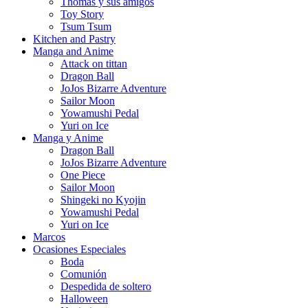
Thomas y sus amigos
Toy Story
Tsum Tsum
Kitchen and Pastry
Manga and Anime
Attack on tittan
Dragon Ball
JoJos Bizarre Adventure
Sailor Moon
Yowamushi Pedal
Yuri on Ice
Manga y Anime
Dragon Ball
JoJos Bizarre Adventure
One Piece
Sailor Moon
Shingeki no Kyojin
Yowamushi Pedal
Yuri on Ice
Marcos
Ocasiones Especiales
Boda
Comunión
Despedida de soltero
Halloween