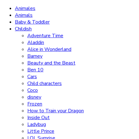
Animales
Animals
Baby & Toddler
Childish
Adventure Time
Aladdin
Alice in Wonderland
Barney
Beauty and the Beast
Ben 10
Cars
Child characters
Coco
disney
Frozen
How to Train your Dragon
Inside Out
Ladybug
Little Prince
LOL Surprise