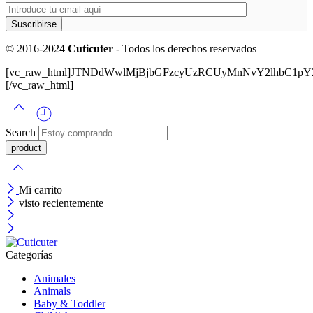
© 2016-2024
Cuticuter
- Todos los derechos reservados
[vc_raw_html]JTNDdWwlMjBjbGFzcyUzRCUyMnNvY2lhbC
[/vc_raw_html]
Search
Mi carrito
visto recientemente
Categorías
Animales
Animals
Baby & Toddler