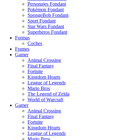
Personajes Fondant
Pokémon Fondant
SpongeBob Fondant
Sport Fondant
Star Wars Fondant
Superheros Fondant
Formas
Coches
Frames
Gamer
Animal Crossing
Final Fantasy
Fortnite
Kingdom Hearts
League of Legends
Mario Bros
The Legend of Zelda
World of Warcraft
Gamer
Animal Crossing
Final Fantasy
Fortnite
Kingdom Hearts
League of Legends
Mario Bros