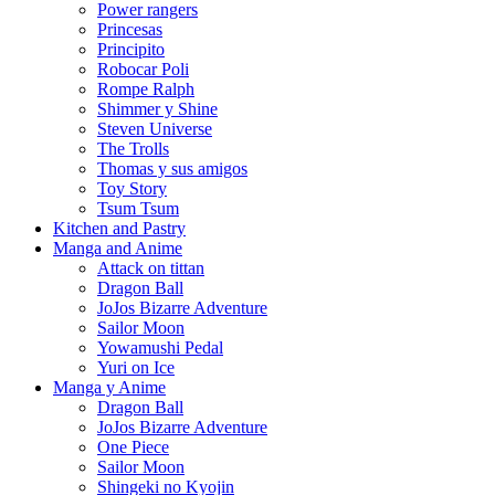
Power rangers
Princesas
Principito
Robocar Poli
Rompe Ralph
Shimmer y Shine
Steven Universe
The Trolls
Thomas y sus amigos
Toy Story
Tsum Tsum
Kitchen and Pastry
Manga and Anime
Attack on tittan
Dragon Ball
JoJos Bizarre Adventure
Sailor Moon
Yowamushi Pedal
Yuri on Ice
Manga y Anime
Dragon Ball
JoJos Bizarre Adventure
One Piece
Sailor Moon
Shingeki no Kyojin