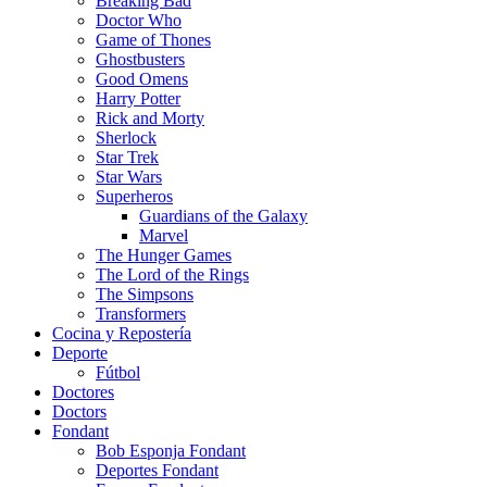
Breaking Bad
Doctor Who
Game of Thones
Ghostbusters
Good Omens
Harry Potter
Rick and Morty
Sherlock
Star Trek
Star Wars
Superheros
Guardians of the Galaxy
Marvel
The Hunger Games
The Lord of the Rings
The Simpsons
Transformers
Cocina y Repostería
Deporte
Fútbol
Doctores
Doctors
Fondant
Bob Esponja Fondant
Deportes Fondant