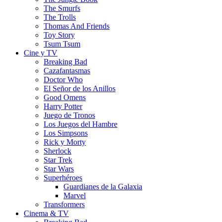
The Smurfs
The Trolls
Thomas And Friends
Toy Story
Tsum Tsum
Cine y TV
Breaking Bad
Cazafantasmas
Doctor Who
El Señor de los Anillos
Good Omens
Harry Potter
Juego de Tronos
Los Juegos del Hambre
Los Simpsons
Rick y Morty
Sherlock
Star Trek
Star Wars
Superhéroes
Guardianes de la Galaxia
Marvel
Transformers
Cinema & TV