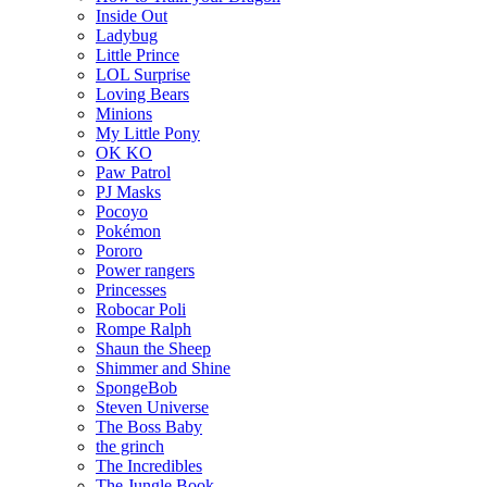
Inside Out
Ladybug
Little Prince
LOL Surprise
Loving Bears
Minions
My Little Pony
OK KO
Paw Patrol
PJ Masks
Pocoyo
Pokémon
Pororo
Power rangers
Princesses
Robocar Poli
Rompe Ralph
Shaun the Sheep
Shimmer and Shine
SpongeBob
Steven Universe
The Boss Baby
the grinch
The Incredibles
The Jungle Book