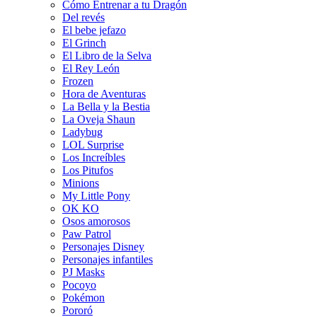
Cómo Entrenar a tu Dragón
Del revés
El bebe jefazo
El Grinch
El Libro de la Selva
El Rey León
Frozen
Hora de Aventuras
La Bella y la Bestia
La Oveja Shaun
Ladybug
LOL Surprise
Los Increíbles
Los Pitufos
Minions
My Little Pony
OK KO
Osos amorosos
Paw Patrol
Personajes Disney
Personajes infantiles
PJ Masks
Pocoyo
Pokémon
Pororó