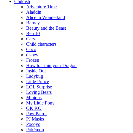
Childish
Adventure Time
Aladdin
Alice in Wonderland
Barney
Beauty and the Beast
Ben 10
Cars
Child characters
Coco
disney
Frozen
How to Train your Dragon
Inside Out
Ladybug
Little Prince
LOL Surprise
Loving Bears
Minions
My Little Pony
OK KO
Paw Patrol
PJ Masks
Pocoyo
Pokémon