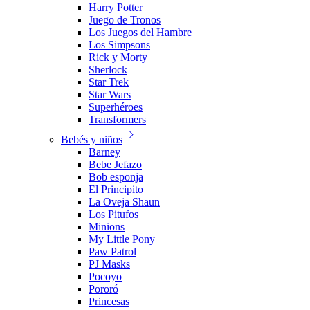
Harry Potter
Juego de Tronos
Los Juegos del Hambre
Los Simpsons
Rick y Morty
Sherlock
Star Trek
Star Wars
Superhéroes
Transformers
Bebés y niños
Barney
Bebe Jefazo
Bob esponja
El Principito
La Oveja Shaun
Los Pitufos
Minions
My Little Pony
Paw Patrol
PJ Masks
Pocoyo
Pororó
Princesas