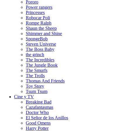
Pororo
Power rangers
Princesses
Robocar Poli
Rompe Ralph
Shaun the Sheep
Shimmer and Shine
SpongeBob
Steven Universe
The Boss Baby
the grinch
The Incredibles
The Jungle Book
The Smurfs
The Trolls
Thomas And Friends
Toy Story
Tsum Tsum
Cine y TV
Breaking Bad
Cazafantasmas
Doctor Who
El Señor de los Anillos
Good Omens
Harry Potter