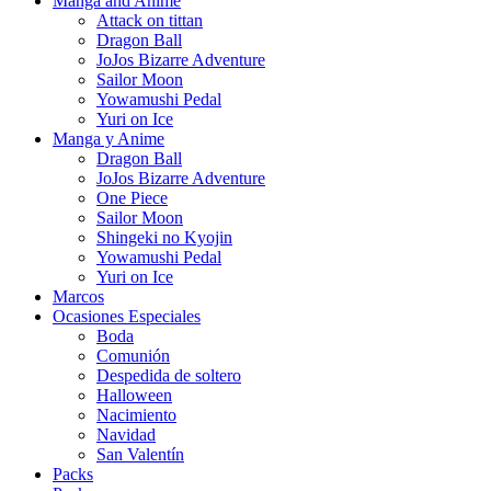
Manga and Anime
Attack on tittan
Dragon Ball
JoJos Bizarre Adventure
Sailor Moon
Yowamushi Pedal
Yuri on Ice
Manga y Anime
Dragon Ball
JoJos Bizarre Adventure
One Piece
Sailor Moon
Shingeki no Kyojin
Yowamushi Pedal
Yuri on Ice
Marcos
Ocasiones Especiales
Boda
Comunión
Despedida de soltero
Halloween
Nacimiento
Navidad
San Valentín
Packs