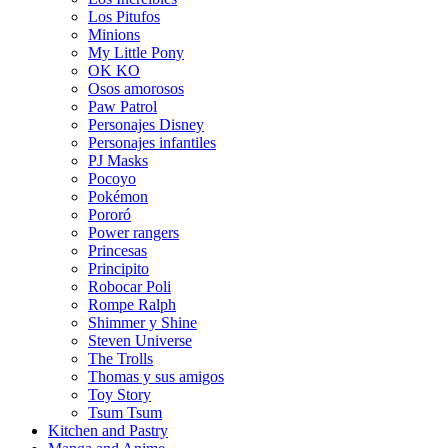
Los Pitufos
Minions
My Little Pony
OK KO
Osos amorosos
Paw Patrol
Personajes Disney
Personajes infantiles
PJ Masks
Pocoyo
Pokémon
Pororó
Power rangers
Princesas
Principito
Robocar Poli
Rompe Ralph
Shimmer y Shine
Steven Universe
The Trolls
Thomas y sus amigos
Toy Story
Tsum Tsum
Kitchen and Pastry