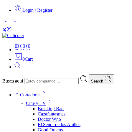
Login / Register
0
Cart
Busca aquí
Search
Cortadores
Cine y TV
Breaking Bad
Cazafantasmas
Doctor Who
El Señor de los Anillos
Good Omens