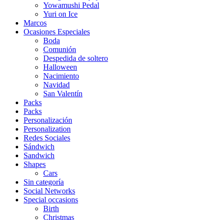
Yowamushi Pedal
Yuri on Ice
Marcos
Ocasiones Especiales
Boda
Comunión
Despedida de soltero
Halloween
Nacimiento
Navidad
San Valentín
Packs
Packs
Personalización
Personalization
Redes Sociales
Sándwich
Sandwich
Shapes
Cars
Sin categoría
Social Networks
Special occasions
Birth
Christmas