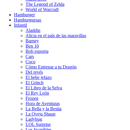
The Legend of Zelda
World of Warcraft
Hamburger
Hamburguesas
Infantil
Aladdin
Alicia en el país de las maravillas
Barney
Ben 10
Bob esponja
Cars
Coco
Cómo Entrenar a tu Dragón
Del revés
El bebe jefazo
El Grinch
El Libro de la Selva
El Rey León
Frozen
Hora de Aventuras
La Bella y la Bestia
La Oveja Shaun
Ladybug
LOL Surprise
Los Increíbles